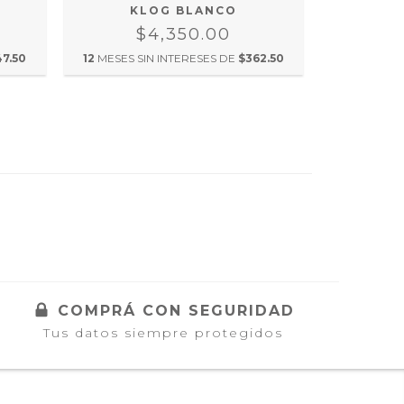
K
KLOG BLANCO
$4,350.00
47.50
12
MESES S
12
MESES SIN INTERESES DE
$362.50
COMPRÁ CON SEGURIDAD
Tus datos siempre protegidos