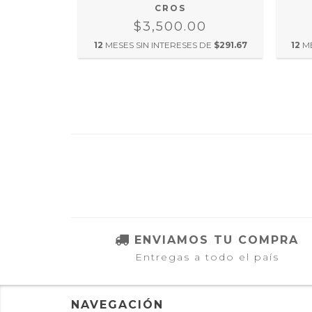
CROS
0
$3,500.00
S DE
$116.67
12
MESES SIN INTERESES DE
$291.67
12
M
ENVIAMOS TU COMPRA
Entregas a todo el país
NAVEGACIÓN